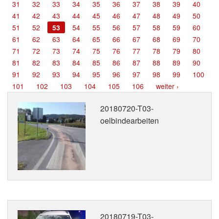
31
32
33
34
35
36
37
38
39
40
Termine
41
42
43
44
45
46
47
48
49
50
51
52
53
54
55
56
57
58
59
60
Kontakt
61
62
63
64
65
66
67
68
69
70
71
72
73
74
75
76
77
78
79
80
81
82
83
84
85
86
87
88
89
90
91
92
93
94
95
96
97
98
99
100
101
102
103
104
105
106
weiter ›
20180720-T03-
oelbindearbeiten
20180719-T03-