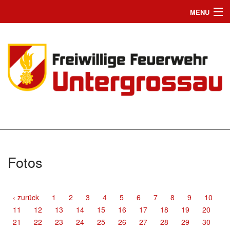
MENU
Home
Einsätze
News
Jugend
Wir suchen Dich
Mannschaft
Fotos
Fahrzeuge
Chronik
‹ zurück
1
2
3
4
5
6
7
8
9
10
11
12
13
14
15
16
17
18
19
20
Bilder
21
22
23
24
25
26
27
28
29
30