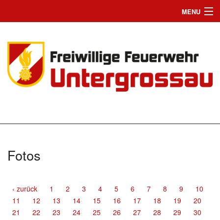
MENU
Home
Einsätze
News
Jugend
Wir suchen Dich
Mannschaft
Fotos
Fahrzeuge
Chronik
‹ zurück
1
2
3
4
5
6
7
8
9
10
11
12
13
14
15
16
17
18
19
20
Bilder
21
22
23
24
25
26
27
28
29
30