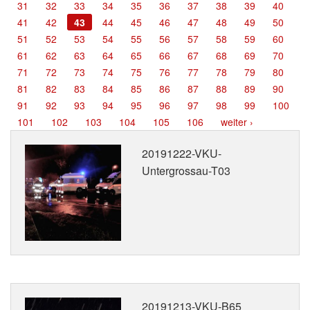
31
32
33
34
35
36
37
38
39
40
Termine
41
42
43
44
45
46
47
48
49
50
51
52
53
54
55
56
57
58
59
60
Kontakt
61
62
63
64
65
66
67
68
69
70
71
72
73
74
75
76
77
78
79
80
81
82
83
84
85
86
87
88
89
90
91
92
93
94
95
96
97
98
99
100
101
102
103
104
105
106
weiter ›
20191222-VKU-
Untergrossau-T03
20191213-VKU-B65