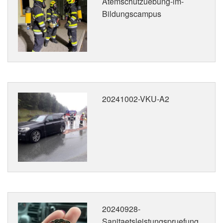
Atemschutzuebung-im-
Bildungscampus
20241002-VKU-A2
20240928-
Sanitaetsleistungspruefung