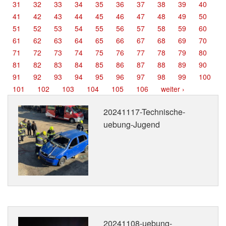
31
32
33
34
35
36
37
38
39
40
Termine
41
42
43
44
45
46
47
48
49
50
51
52
53
54
55
56
57
58
59
60
Kontakt
61
62
63
64
65
66
67
68
69
70
71
72
73
74
75
76
77
78
79
80
81
82
83
84
85
86
87
88
89
90
91
92
93
94
95
96
97
98
99
100
101
102
103
104
105
106
weiter ›
20241117-Technische-
uebung-Jugend
20241108-uebung-