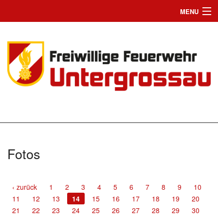
MENU
Home
Einsätze
News
Jugend
Wir suchen Dich
Mannschaft
Fotos
Fahrzeuge
Chronik
‹ zurück
1
2
3
4
5
6
7
8
9
10
11
12
13
14
15
16
17
18
19
20
Bilder
21
22
23
24
25
26
27
28
29
30