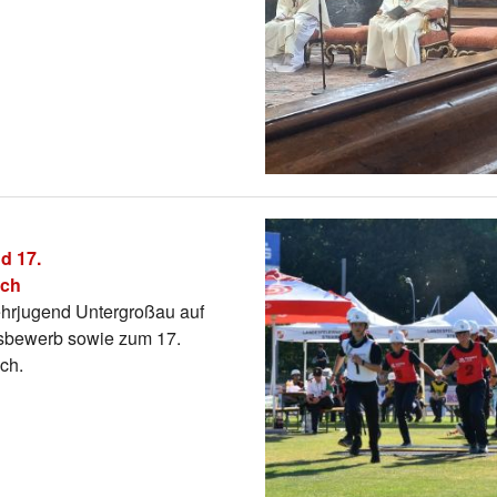
d 17.
ach
ehrjugend Untergroßau auf
sbewerb sowie zum 17.
ch.