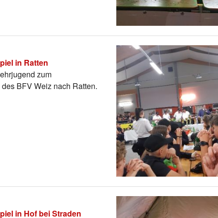
iel in Ratten
wehrjugend zum
 des BFV Weiz nach Ratten.
el in Hof bei Straden