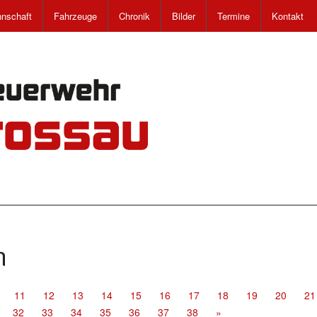
nschaft
Fahrzeuge
Chronik
Bilder
Termine
Kontakt
n
11
12
13
14
15
16
17
18
19
20
21
32
33
34
35
36
37
38
»