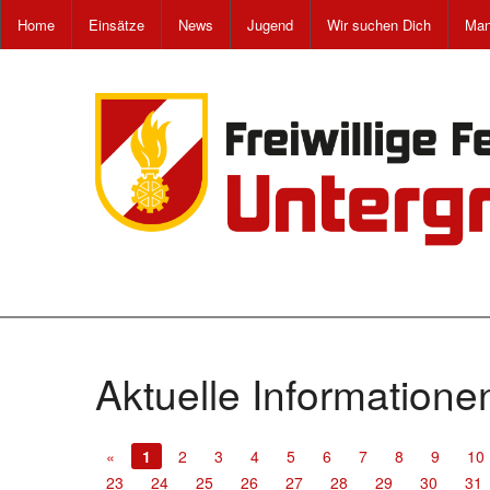
Home
Einsätze
News
Jugend
Wir suchen Dich
Man
Aktuelle Informatione
«
1
2
3
4
5
6
7
8
9
10
23
24
25
26
27
28
29
30
31