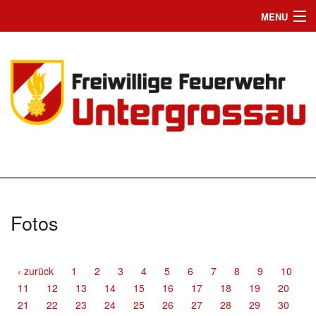
MENU
Home
Einsätze
News
Jugend
Wir suchen Dich
Mannschaft
Fotos
Fahrzeuge
Chronik
‹ zurück
1
2
3
4
5
6
7
8
9
10
11
12
13
14
15
16
17
18
19
20
Bilder
21
22
23
24
25
26
27
28
29
30