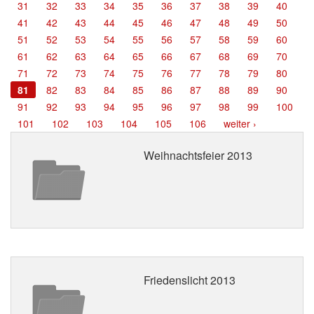
31
32
33
34
35
36
37
38
39
40
Termine
41
42
43
44
45
46
47
48
49
50
51
52
53
54
55
56
57
58
59
60
Kontakt
61
62
63
64
65
66
67
68
69
70
71
72
73
74
75
76
77
78
79
80
81
82
83
84
85
86
87
88
89
90
91
92
93
94
95
96
97
98
99
100
101
102
103
104
105
106
weiter ›
Weihnachtsfeier 2013
Friedenslicht 2013