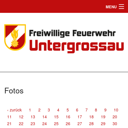
MENU
Home
Einsätze
News
Jugend
Wir suchen Dich
Mannschaft
Fotos
Fahrzeuge
Chronik
‹ zurück
1
2
3
4
5
6
7
8
9
10
11
12
13
14
15
16
17
18
19
20
Bilder
21
22
23
24
25
26
27
28
29
30