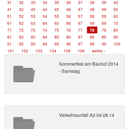
31
32
33
34
35
36
37
38
39
40
Termine
41
42
43
44
45
46
47
48
49
50
51
52
53
54
55
56
57
58
59
60
Kontakt
61
62
63
64
65
66
67
68
69
70
71
72
73
74
75
76
77
78
79
80
81
82
83
84
85
86
87
88
89
90
91
92
93
94
95
96
97
98
99
100
101
102
103
104
105
106
weiter ›
Sommerfest am Bauhof 2014
- Samstag
Verkehrsunfall A2 04.08.14